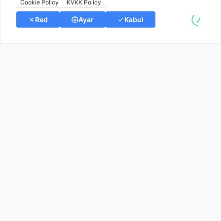
© Tüm Hakları Saklıdır
Kullanım Koşulları
Gizlilik
İletişim
Aydınlatma
Metni
Çerezleri Yönet