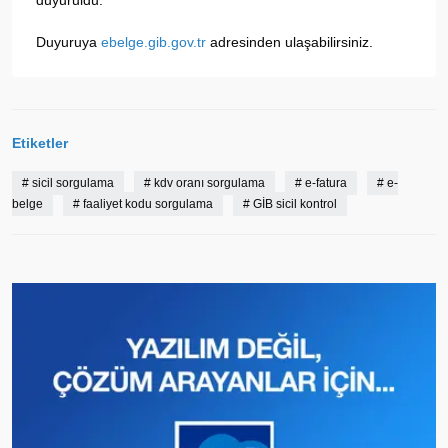
duyuruldu.
Duyuruya
ebelge.gib.gov.tr
adresinden ulaşabilirsiniz.
Etiketler
#
sicil sorgulama
#
kdv oranı sorgulama
#
e-fatura
#
e-
belge
#
faaliyet kodu sorgulama
#
GİB sicil kontrol