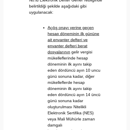
No.lu Elektronik Defter Genel Tebliğinde
belirtildiği şekilde aşağıdaki gibi
uygulanacak:
Açılış onayı yerine geçen
hesap döneminin ilk gününe
ait envanter defteri ve
envanter defteri berat
dosyalarının
gelir vergisi
mükelleflerinde hesap
döneminin ilk ayını takip
eden dördüncü ayın 10 uncu
günü sonuna kadar, diğer
mükelleflerde hesap
döneminin ilk ayını takip
eden dördüncü ayın 14 üncü
günü sonuna kadar
oluşturulması Nitelikli
Elektronik Sertifika (NES)
veya Mali Mühürle zaman
damgalı