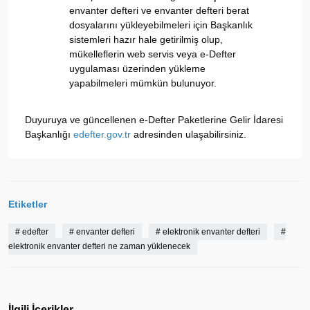
envanter defteri ve envanter defteri berat
dosyalarını yükleyebilmeleri için Başkanlık
sistemleri hazır hale getirilmiş olup,
mükelleflerin web servis veya e-Defter
uygulaması üzerinden yükleme
yapabilmeleri mümkün bulunuyor.
Duyuruya ve güncellenen e-Defter Paketlerine Gelir İdaresi
Başkanlığı
edefter.gov.tr
adresinden ulaşabilirsiniz.
Etiketler
#
edefter
#
envanter defteri
#
elektronik envanter defteri
#
elektronik envanter defteri ne zaman yüklenecek
İlgili İçerikler