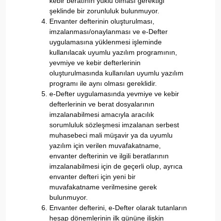
kebir beratının yüklü olması gerektiği
şeklinde bir zorunluluk bulunmuyor.
Envanter defterinin oluşturulması,
imzalanması/onaylanması ve e-Defter
uygulamasına yüklenmesi işleminde
kullanılacak uyumlu yazılım programının,
yevmiye ve kebir defterlerinin
oluşturulmasında kullanılan uyumlu yazılım
programı ile aynı olması gereklidir.
e-Defter uygulamasında yevmiye ve kebir
defterlerinin ve berat dosyalarının
imzalanabilmesi amacıyla aracılık
sorumluluk sözleşmesi imzalanan serbest
muhasebeci mali müşavir ya da uyumlu
yazılım için verilen muvafakatname,
envanter defterinin ve ilgili beratlarının
imzalanabilmesi için de geçerli olup, ayrıca
envanter defteri için yeni bir
muvafakatname verilmesine gerek
bulunmuyor.
Envanter defterini, e-Defter olarak tutanların
hesap dönemlerinin ilk gününe ilişkin